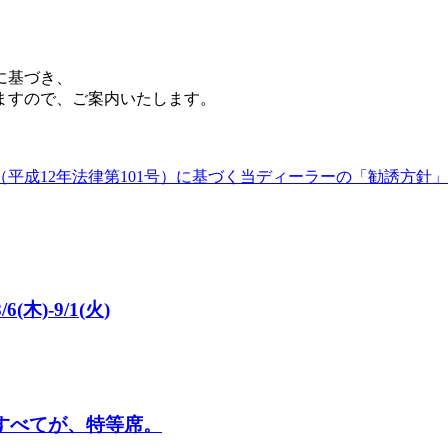
に基づき、
ますので、ご案内いたします。
平成12年法律第101号）に基づく当ディーラーの「勧誘方針」
木)-9/1(火)
。7席すべてが、特等席。